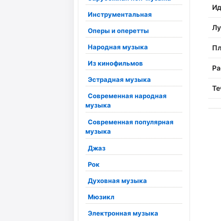
Ид
Инструментальная
Лу
Оперы и оперетты
Народная музыка
Пл
Из кинофильмов
Ра
Эстрадная музыка
Те
Современная народная
музыка
Современная популярная
музыка
Джаз
Рок
Духовная музыка
Мюзикл
Электронная музыка