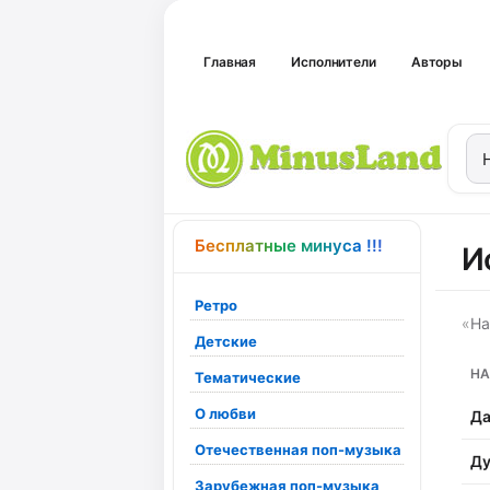
Главная
Исполнители
Авторы
Бесплатные минуса !!!
И
Ретро
«
На
Детские
НА
Тематические
О любви
Да
Отечественная поп-музыка
Ду
Зарубежная поп-музыка