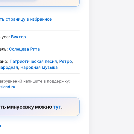
ть страницу в избранное
нуса:
Виктор
ель:
Солнцева Рита
жанр:
Патриотическая песня
,
Ретро
,
народная
,
Народная музыка
затруднений напишите в поддержку:
sland.ru
ть минусовку можно
тут
.