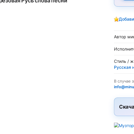
рёзовая Русь слова песни
Добави
Автор ми
Исполнит
Стиль / 
Русская 
В случае 
info@minu
Скача