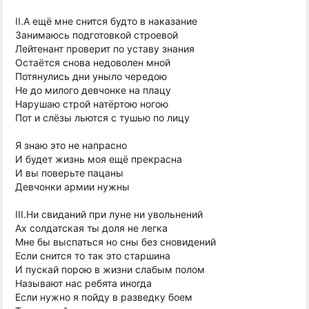
II.А ещё мне снится будто в наказание
Занимаюсь подготовкой строевой
Лейтенант проверит по уставу знания
Остаётся снова недоволен мной
Потянулись дни уныло чередою
Не до милого девчонке на плацу
Нарушаю строй натёртою ногою
Пот и слёзы льются с тушью по лицу
Я знаю это не напрасно
И будет жизнь моя ещё прекрасна
И вы поверьте пацаны
Девчонки армии нужны
III.Ни свиданий при луне ни увольнений
Ах солдатская ты доля не легка
Мне бы выспаться но сны без сновидений
Если снится то так это старшина
И пускай порою в жизни слабым полом
Называют нас ребята иногда
Если нужно я пойду в разведку боем