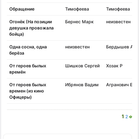
Обращение
Тимофеева
Тимофеева
Огонёк (На позиции
Бернес Марк
неизвестен
девушка провожала
бойца)
Одна сосна, одна
неизвестен
Бердышев А.
берёза
От героев былых
Шишков Сергей
Хозак Р
времён
От героев былых
Ибрянов Вадим
Агранович Е.
времен (из кино
Офицеры)
1
2