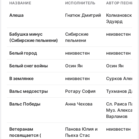
НАЗВАНИЕ
ИСПОЛНИТЕЛЬ
АВТОР ПЕСНИ
Алеша
Гнатюк Дмитрий
Колмановский
Эдуард
Бабушка минус
Сибирские
неизвестен
(Сибирские пельмени)
пельмени
Белый город
неизвестен
неизвестен
Белый снег войны
Осин Ян
Осин Ян
В землянке
неизвестен
Сурков Алексе
Вальс медсестры
Ротару София
Тухманов Дав
Вальс Победы
Анна Чехова
Сл. Раиса Пани
Муз. Александ
Варламов
Ветеранам
Панова Юлия и
неизвестен
посвящается (
Пьеха Стас