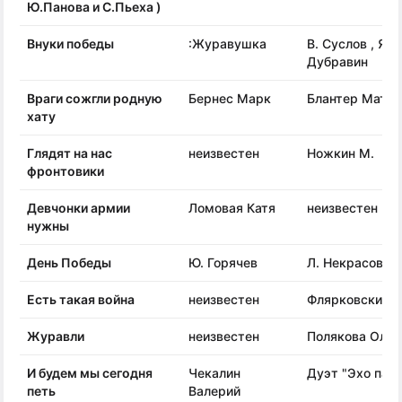
Ю.Панова и С.Пьеха )
Внуки победы
:Журавушка
В. Суслов , Я
Дубравин
Враги сожгли родную
Бернес Марк
Блантер Матве
хату
Глядят на нас
неизвестен
Ножкин М.
фронтовики
Девчонки армии
Ломовая Катя
неизвестен
нужны
День Победы
Ю. Горячев
Л. Некрасова
Есть такая война
неизвестен
Флярковский А
Журавли
неизвестен
Полякова Ольг
И будем мы сегодня
Чекалин
Дуэт "Эхо пам
петь
Валерий