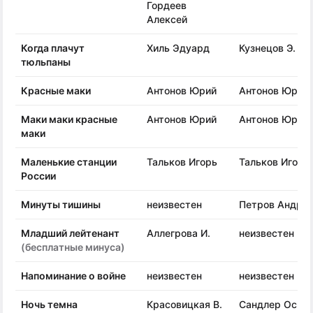
Гордеев
Алексей
Когда плачут
Хиль Эдуард
Кузнецов Э.
тюльпаны
Красные маки
Антонов Юрий
Антонов Юрий
Маки маки красные
Антонов Юрий
Антонов Юрий
маки
Маленькие станции
Тальков Игорь
Тальков Игорь
России
Минуты тишины
неизвестен
Петров Андре
Младший лейтенант
Аллегрова И.
неизвестен
(бесплатные минуса)
Напоминание о войне
неизвестен
неизвестен
Ночь темна
Красовицкая В.
Сандлер Оска