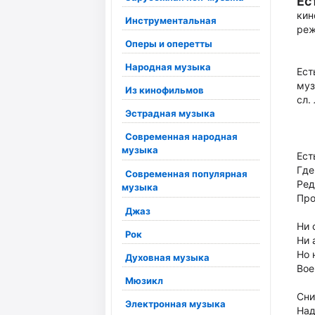
Ес
кин
Инструментальная
реж
Оперы и оперетты
Народная музыка
Ест
муз
Из кинофильмов
сл.
Эстрадная музыка
Современная народная
музыка
Ест
Где
Современная популярная
Ред
музыка
Про
Джаз
Ни 
Рок
Ни 
Но 
Духовная музыка
Вое
Мюзикл
Сни
Электронная музыка
Над