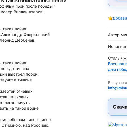
ть такая война слова песни
офильм "Бой после победы "
иссер Виллен Азаров.
Добави
ь такая война
.Александр Флярковский
Автор ми
 Леонид Дербенев.
Исполнит
Стиль / 
ь такая война
Военная 
 всегда тишина
дню поб
кий выстрел порой
звучит в тишине
В случае 
info@minu
смертей огневых
атак штыковых
не легче ничуть
Скача
вать на такой войне
тья небо нам синее-синее
 Отчизною, над Россиею,