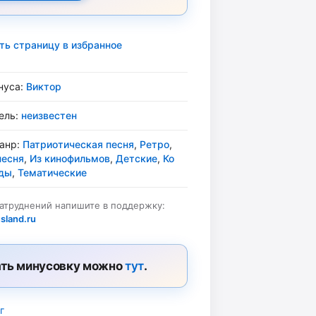
ть страницу в избранное
нуса:
Виктор
ель:
неизвестен
жанр:
Патриотическая песня
,
Ретро
,
песня
,
Из кинофильмов
,
Детские
,
Ко
еды
,
Тематические
затруднений напишите в поддержку:
sland.ru
ть минусовку можно
тут
.