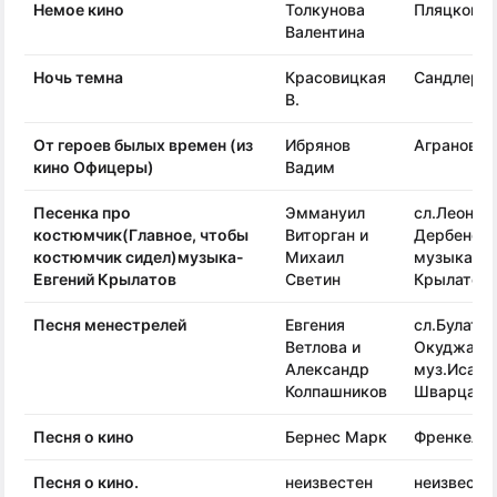
Немое кино
Толкунова
Пляцковск
Валентина
Ночь темна
Красовицкая
Сандлер О
В.
От героев былых времен (из
Ибрянов
Агранович 
кино Офицеры)
Вадим
Песенка про
Эммануил
сл.Леонид
костюмчик(Главное, чтобы
Виторган и
Дербенев
костюмчик сидел)музыка-
Михаил
музыка-Ев
Евгений Крылатов
Светин
Крылатов
Песня менестрелей
Евгения
сл.Булата
Ветлова и
Окуджавы
Александр
муз.Исаак
Колпашников
Шварца
Песня о кино
Бернес Марк
Френкель 
Песня о кино.
неизвестен
неизвесте