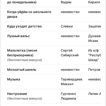
до понедельника)
Вадим
Кирилл
Когда уйдём со школьного
неизвестен
неизвесте
двора
Куда уходит детство
Сливки
Зацепин А
Лунный вальс
неизвестен
Дунаевски
Исаак
Малолетка (песня
Сергей
Из к/ф
беспризорника)
Сибирский
"Республи
(бесплатные минуса)
Шкид"
Мохнатый шмель
неизвестен
Петров Ан
Музыка
Таривердиев
неизвесте
Микаэл
Настроение
Гурченко
Лепин А.
(бесплатные минуса)
Людмила