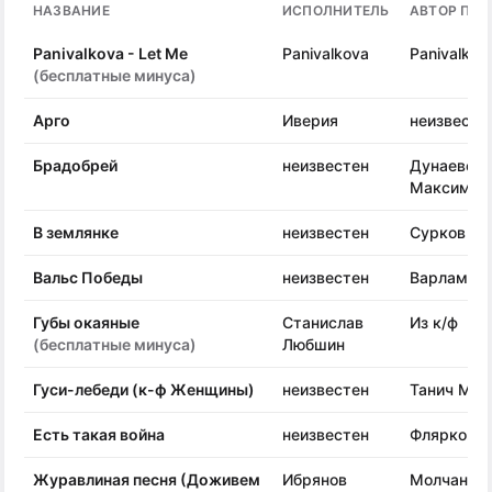
НАЗВАНИЕ
ИСПОЛНИТЕЛЬ
АВТОР ПЕС
Panivalkova - Let Me
Panivalkova
Panivalkov
(бесплатные минуса)
Арго
Иверия
неизвесте
Брадобрей
неизвестен
Дунаевски
Максим
В землянке
неизвестен
Сурков Ал
Вальс Победы
неизвестен
Варламов 
Губы окаяные
Станислав
Из к/ф
(бесплатные минуса)
Любшин
Гуси-лебеди (к-ф Женщины)
неизвестен
Танич Мих
Есть такая война
неизвестен
Флярковск
Журавлиная песня (Доживем
Ибрянов
Молчанов