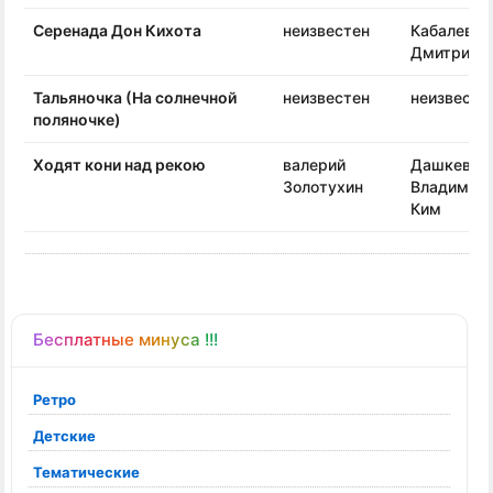
Серенада Дон Кихота
неизвестен
Кабалевск
Дмитрий
Тальяночка (На солнечной
неизвестен
неизвесте
поляночке)
Ходят кони над рекою
валерий
Дашкевич
Золотухин
Владимир
Ким
Бесплатные минуса !!!
Ретро
Детские
Тематические