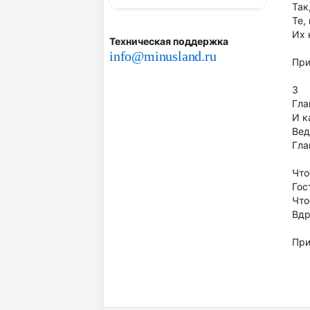
Так
Те,
Их 
Техническая поддержка
info@minusland.ru
При
3
Гла
И к
Вед
Гла
Что
Гос
Что
Вдр
При