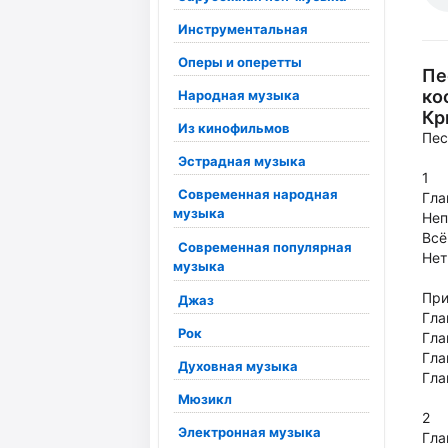
Инструментальная
Оперы и оперетты
Пе
ко
Народная музыка
Кр
Из кинофильмов
Пес
Эстрадная музыка
1
Современная народная
Гла
музыка
Неп
Всё
Современная популярная
Нет
музыка
При
Джаз
Гла
Рок
Гла
Гла
Духовная музыка
Гла
Мюзикл
2
Электронная музыка
Гла