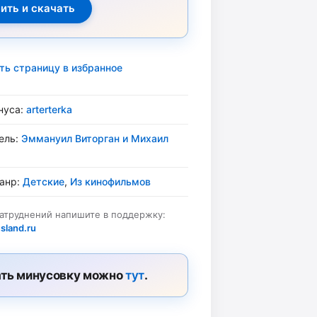
ть страницу в избранное
нуса:
arterterka
ель:
Эммануил Виторган и Михаил
жанр:
Детские
,
Из кинофильмов
затруднений напишите в поддержку:
sland.ru
ть минусовку можно
тут
.