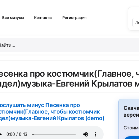
Все минусы
Контакты
Регистрация
есенка про костюмчик(Главное, 
идел)музыка-Евгений Крылатов 
ослушать минус Песенка про
Скача
стюмчик(Главное, чтобы костюмчик
верси
дел)музыка-Евгений Крылатов (demo)
Стоим