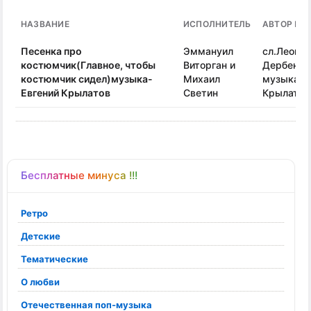
НАЗВАНИЕ
ИСПОЛНИТЕЛЬ
АВТОР ПЕ
Песенка про
Эммануил
сл.Леони
костюмчик(Главное, чтобы
Виторган и
Дербенев
костюмчик сидел)музыка-
Михаил
музыка-Е
Евгений Крылатов
Светин
Крылатов
Бесплатные минуса !!!
Ретро
Детские
Тематические
О любви
Отечественная поп-музыка