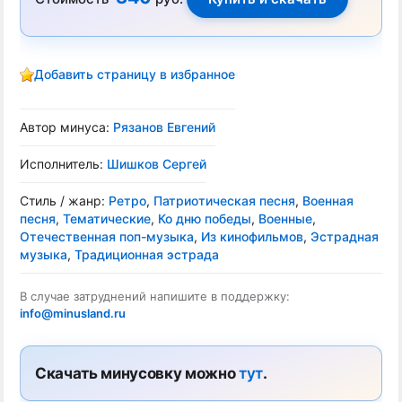
Добавить страницу в избранное
Автор минуса:
Рязанов Евгений
Исполнитель:
Шишков Сергей
Стиль / жанр:
Ретро
,
Патриотическая песня
,
Военная
песня
,
Тематические
,
Ко дню победы
,
Военные
,
Отечественная поп-музыка
,
Из кинофильмов
,
Эстрадная
музыка
,
Традиционная эстрада
В случае затруднений напишите в поддержку:
info@minusland.ru
Скачать минусовку можно
тут
.