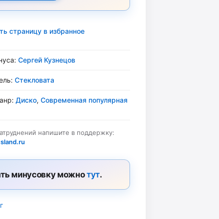
ть страницу в избранное
нуса:
Сергей Кузнецов
ель:
Стекловата
жанр:
Диско
,
Современная популярная
затруднений напишите в поддержку:
sland.ru
ть минусовку можно
тут
.