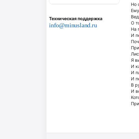
Но 
Ему
Вед
Техническая поддержка
О т
info@minusland.ru
На 
И п
Поч
При
Лис
Я в
И к
И п
И п
В р
И в
Кот
При