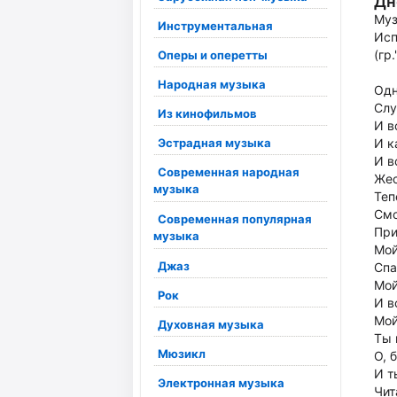
Дн
Муз
Инструментальная
Исп
(гр
Оперы и оперетты
Народная музыка
Одн
Слу
Из кинофильмов
И в
Эстрадная музыка
И к
И в
Современная народная
Жес
музыка
Теп
Смо
Современная популярная
При
музыка
Мой
Джаз
Спа
Мой
Рок
И в
Мой
Духовная музыка
Ты 
Мюзикл
О, 
И т
Электронная музыка
Чит