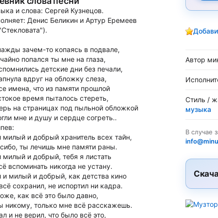
евник слова песни
ыка и слова: Сергей Кузнецов.
олняет: Денис Беликин и Артур Еремеев
."Стекловата").
Добави
ажды зачем-то копаясь в подвале,
чайно попался ты мне на глаза,
Автор ми
спомнились детские дни без печали,
апнула вдруг на обложку слеза,
Исполнит
се имена, что из памяти прошлой
токое время пыталось стереть,
Стиль / 
ерь на страницах под пыльной обложкой
музыка
гли мне и душу и сердце согреть..
пев:
В случае 
 милый и добрый хранитель всех тайн,
info@minu
сибо, ты лечишь мне памяти раны.
 милый и добрый, тебя я листать
сё вспоминать никогда не устану.
Скача
 и милый и добрый, как детства кино
всё сохранил, не испортил ни кадра.
боже, как всё это было давно,
ы никому, только мне всё расскажешь.
ал и не верил, что было всё это,