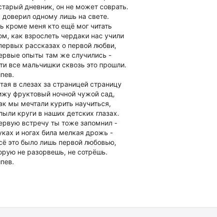
старый дневник, он не может соврать.
 доверил одному лишь на свете.
ь кроме меня кто ещё мог читать
ом, как взрослеть чердаки нас учили
первых рассказах о первой любви,
ервые опыты там же случились -
ти все мальчишки сквозь это прошли.
пев.
тая в слезах за страницей страницу
ижу фруктовый ночной чужой сад,
ак мы мечтали курить научиться,
лыли круги в наших детских глазах.
ервую встречу ты тоже запомнил -
уках и ногах била мелкая дрожь -
сё это было лишь первой любовью,
орую не разорвешь, не сотрёшь.
пев.