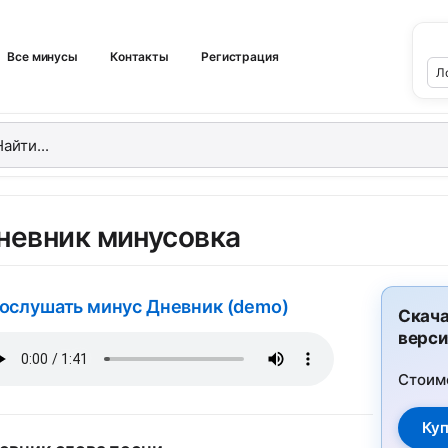
Все минусы
Контакты
Регистрация
невник минусовка
ослушать минус Дневник (demo)
Скача
верси
Стоим