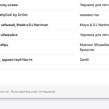
сяц осени
Чернила для пят
НуСоК by GrOin
неизвестен
 забывай_Майя и DJ Nariman
Maya & DJ Narim
 обижайся
Чернила для пят
ябрь
Макпал (Исамбек
Бреусов
, здравствуй Настя
Santil
ьности
·
Пользовательское соглашение