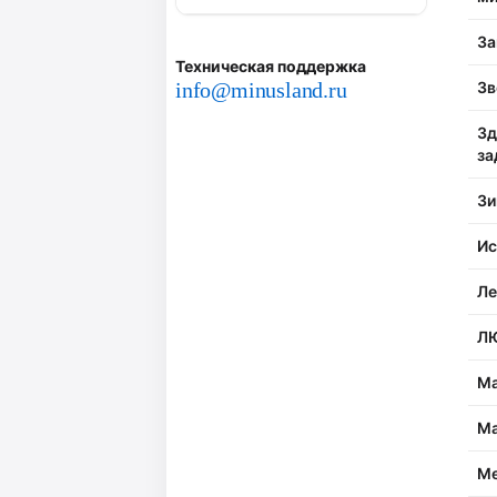
За
Техническая поддержка
info@minusland.ru
Зв
Зд
за
Зи
Ис
Ле
Л
Ма
М
Ме