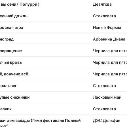
 вы сени ( Попурри )
Девятова
сенний дождь
Стекловата
рослая игра
Новые Формы
ноград
Арбенина Диана
звращение
Чернила для пят
лчья кровь
Чернила для пят
ё, кончено всё
Чернила для пят
пал снег
Стекловата
упые снежинки
Ласковый май
евник
Стекловата
жигаем звёзды (Гимн фестиваля Полный
ДЭС Дельфин
нус)