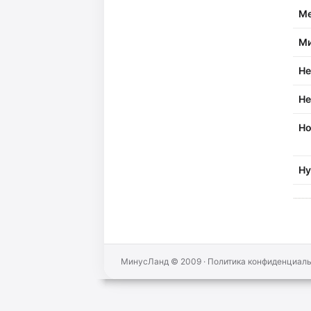
Ме
Ми
Не
Не
Но
Ну
МинусЛанд © 2009
·
Политика конфиденциал