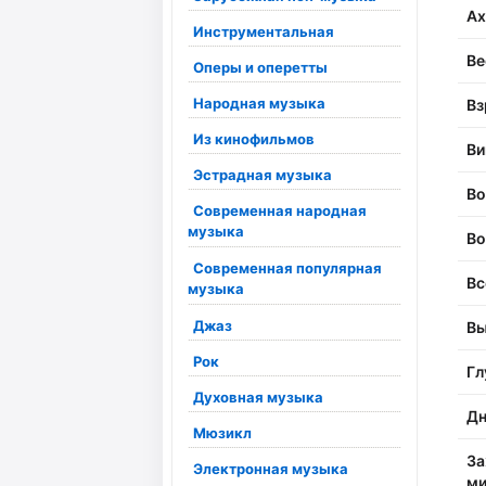
Ах
Инструментальная
Ве
Оперы и оперетты
Народная музыка
Вз
Из кинофильмов
Ви
Эстрадная музыка
Во
Современная народная
музыка
Во
Современная популярная
Вс
музыка
Джаз
Вы
Рок
Гл
Духовная музыка
Дн
Мюзикл
За
Электронная музыка
ми