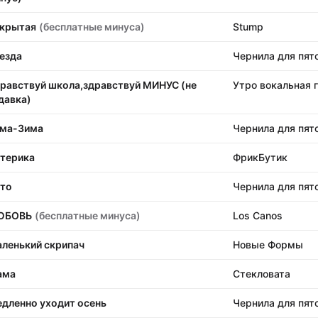
крытая
(бесплатные минуса)
Stump
езда
Чернила для пят
равствуй школа,здравствуй МИНУС (не
Утро вокальная 
давка)
ма-Зима
Чернила для пят
терика
ФрикБутик
то
Чернила для пят
ЮБОВЬ
(бесплатные минуса)
Los Canos
ленький скрипач
Новые Формы
ама
Стекловата
дленно уходит осень
Чернила для пят