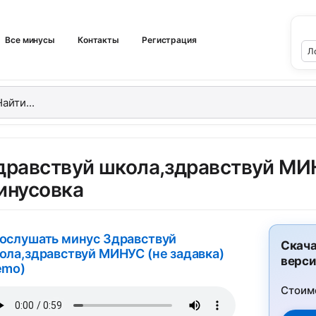
Все минусы
Контакты
Регистрация
дравствуй школа,здравствуй МИН
инусовка
ослушать минус Здравствуй
Скача
ола,здравствуй МИНУС (не задавка)
верси
emo)
Стоим