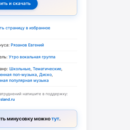
ть страницу в избранное
нуса:
Рязанов Евгений
ель:
Утро вокальная группа
жанр:
Школьные
,
Тематические
,
енная поп-музыка
,
Диско
,
ная популярная музыка
затруднений напишите в поддержку:
sland.ru
ть минусовку можно
тут
.