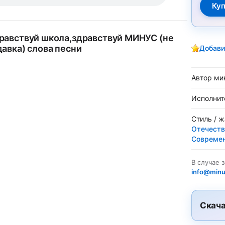
равствуй школа,здравствуй МИНУС (не
давка) слова песни
Добави
Автор ми
Исполнит
Стиль / 
Отечеств
Современ
В случае 
info@minu
Скача