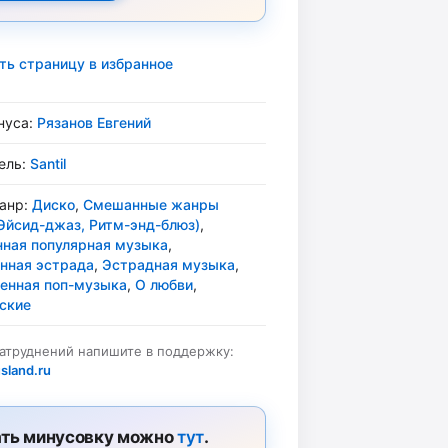
ть страницу в избранное
нуса:
Рязанов Евгений
ель:
Santil
жанр:
Диско
,
Смешанные жанры
Эйсид-джаз, Ритм-энд-блюз)
,
ная популярная музыка
,
нная эстрада
,
Эстрадная музыка
,
енная поп-музыка
,
О любви
,
ские
затруднений напишите в поддержку:
sland.ru
ть минусовку можно
тут
.