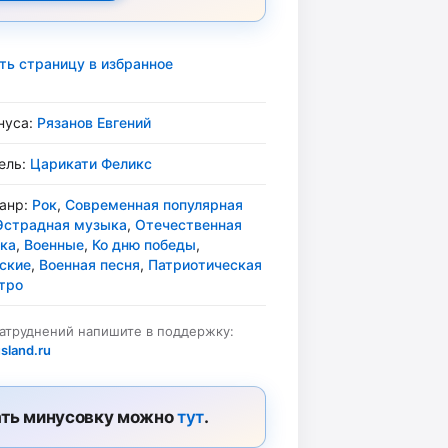
ть страницу в избранное
нуса:
Рязанов Евгений
ель:
Царикати Феликс
жанр:
Рок
,
Современная популярная
Эстрадная музыка
,
Отечественная
ка
,
Военные
,
Ко дню победы
,
ские
,
Военная песня
,
Патриотическая
тро
затруднений напишите в поддержку:
sland.ru
ть минусовку можно
тут
.