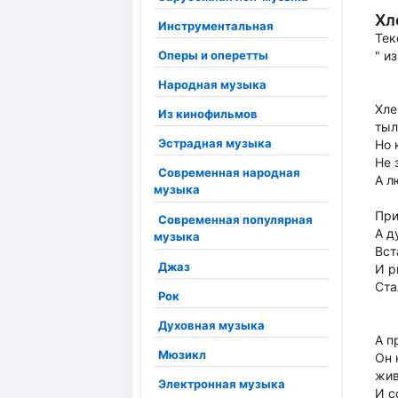
Хл
Инструментальная
Тек
Оперы и оперетты
" и
Народная музыка
Хле
Из кинофильмов
тыл
Эстрадная музыка
Но 
Не 
Современная народная
А л
музыка
При
Современная популярная
А д
музыка
Вст
Джаз
И р
Ста
Рок
Духовная музыка
А п
Мюзикл
Он 
жив
Электронная музыка
И с