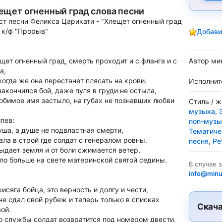
ещет огненный град слова песни
ст песни Феликса Царикати - "Хлещет огненный град
з к/ф "Прорыв"
Добави
щет огненный град, смерть проходит и с фланга и с
Автор ми
а,
когда же она перестанет плясать на крови.
Исполнит
закончился бой, даже пуля в груди не остыла,
юбимое имя застыло, на губах не познавших любви
Стиль / 
музыка
,
пев:
поп-музы
уша, а душе не подвластная смерти,
Тематиче
ала в строй где солдат с генералом ровны.
песня
,
Ре
ыдает земля и от боли сжимается ветер,
ло больше на свете материнской святой седины.
В случае 
info@minu
рисяга бойца, это верность и долгу и чести,
не сдал свой рубеж и теперь только в списках
Скача
ой.
о службы солдат возвратится под номером двести,