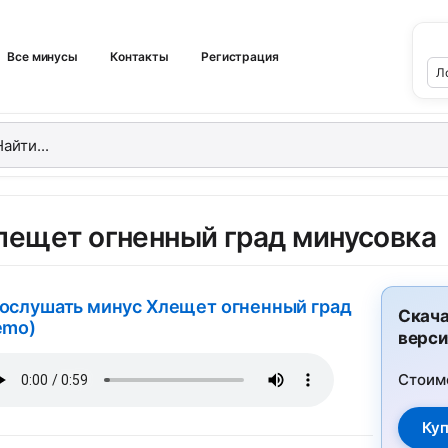
Все минусы
Контакты
Регистрация
лещет огненный град минусовка
ослушать минус Хлещет огненный град
Скача
emo)
верси
Стоим