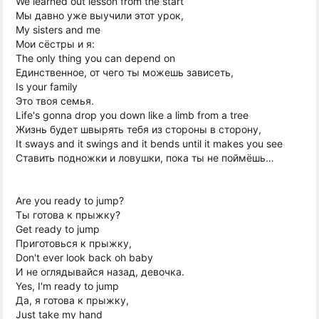
We learned out lesson from the start
Мы давно уже выучили этот урок,
My sisters and me
Мои сёстры и я:
The only thing you can depend on
Единственное, от чего ты можешь зависеть,
Is your family
Это твоя семья.
Life's gonna drop you down like a limb from a tree
Жизнь будет швырять тебя из стороны в сторону,
It sways and it swings and it bends until it makes you see
Ставить подножки и ловушки, пока ты не поймёшь…
Are you ready to jump?
Ты готова к прыжку?
Get ready to jump
Приготовься к прыжку,
Don't ever look back oh baby
И не оглядывайся назад, девочка.
Yes, I'm ready to jump
Да, я готова к прыжку,
Just take my hand