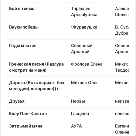
Бой с тенью
Triplex vs
Алексей
Apocalyptica
Шелыгин
Внуки победы
:Журавушка
В. Суслов 
Дубравин
Годы мчатся
Северный
Северны
Аркадий
Аркадий
Греческая песня (Разлука
Фролова Елена
Микис
смотрит на меня)
Теодорак
Дорога.(Есть вариант без
Митяев Олег
Митяев О
мелодии(не караоке)))
Друзья
Нервы
неизвест
Ехау Пан-Капiтан
Гасцiнец
неизвест
Затрымай мяне
АУРА
Евгений
Олейник 