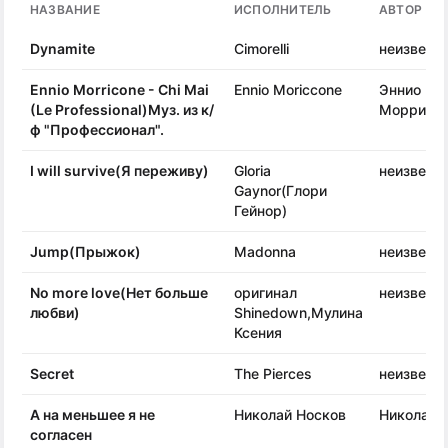
НАЗВАНИЕ
ИСПОЛНИТЕЛЬ
АВТОР ПЕ
Dynamite
Cimorelli
неизвест
Ennio Morricone - Chi Mai
Ennio Moriccone
Эннио
(Le Professional)Муз. из к/
Моррико
ф "Профессионал".
I will survive(Я переживу)
Gloria
неизвест
Gaynor(Глори
Гейнор)
Jump(Прыжок)
Madonna
неизвест
No more love(Нет больше
оригинал
неизвест
любви)
Shinedown,Мулина
Ксения
Secret
The Pierces
неизвест
А на меньшее я не
Николай Носков
Николай 
согласен