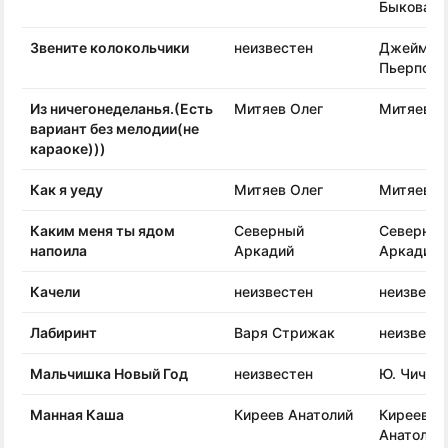
Быкова
Звените колокольчики
неизвестен
Джеймс 
Пьерпонт
Из ничегонеделанья.(Есть
Митяев Олег
Митяев О
вариант без мелодии(не
караоке)))
Как я уеду
Митяев Олег
Митяев О
Каким меня ты ядом
Северный
Северны
напоила
Аркадий
Аркадий
Качели
неизвестен
неизвест
Лабиринт
Варя Стрижак
неизвест
Мальчишка Новый Год
неизвестен
Ю. Чичко
Манная Каша
Киреев Анатолий
Киреев
Анатолий