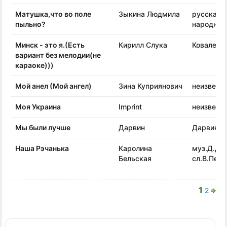
Матушка,что во поле
Зыкина Людмила
русская
пыльно?
народная
Минск - это я.(Есть
Кирилл Слука
Ковалев С
вариант без мелодии(не
караоке)))
Мой анел (Мой ангел)
Зина Куприянович
неизвест
Моя Украина
Imprint
неизвест
Мы были лучше
Дарвин
Дарвин
Наша Рэчанька
Каролина
муз.Д.Дол
Бельская
сл.В.Пет
1
2