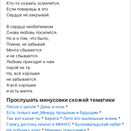
Кто-то сказать осмелится.
Если поверишь в это
Сердце не закрывай.
В сердце необитаемом
Снова любовь поселится.
Но и о том, что было,
Помни, не забывай.
Мечта сбывается
и не сбывается.
Любовь приходит к нам
порой не та.
Но, всё хорошее
не забывается.
А всё хорошее
и есть мечта.
Прослушать минусовки схожей тематики
Песня о школе
*
День и ночь
*
Есть только миг_Между прошлым и будущим
*
Так вот какая ты
*
Берега
*
Лето это маленькая жизнь
*
Глажу деточку нежно я МИНУС
*
Бухенвальдский набат
*
На побывку едет
*
Мамины помошники
*