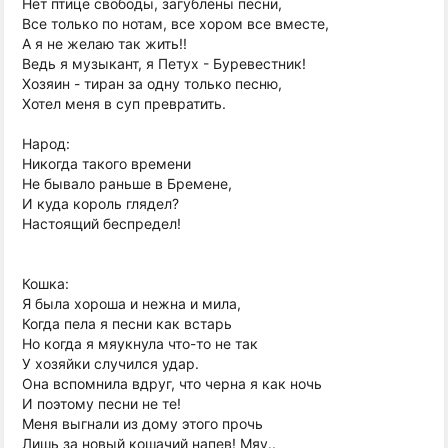
Нет птице свободы, загублены песни,
Все только по нотам, все хором все вместе,
А я не желаю так жить!!
Ведь я музыкант, я Петух - Буревестник!
Хозяин - тиран за одну только песню,
Хотел меня в суп превратить.
Народ:
Никогда такого времени
Не бывало раньше в Бремене,
И куда король глядел?
Настоящий беспредел!
Кошка:
Я была хороша и нежна и мила,
Когда пела я песни как встарь
Но когда я мяукнула что-то не так
У хозяйки случился удар.
Она вспомнила вдруг, что черна я как ночь
И поэтому песни не те!
Меня выгнали из дому этого прочь
Лишь за новый кошачий напев! Мяу..