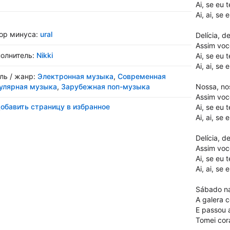
Ai, se eu 
Ai, ai, se
ор минуса:
ural
Delícia, de
Assim vo
олнитель:
Nikki
Ai, se eu 
Ai, ai, se
ль / жанр:
Электронная музыка
,
Современная
улярная музыка
,
Зарубежная поп-музыка
Nossa, no
Assim vo
обавить страницу в избранное
Ai, se eu 
Ai, ai, se
Delícia, de
Assim vo
Ai, se eu 
Ai, ai, se
Sábado n
A galera 
E passou 
Tomei cor