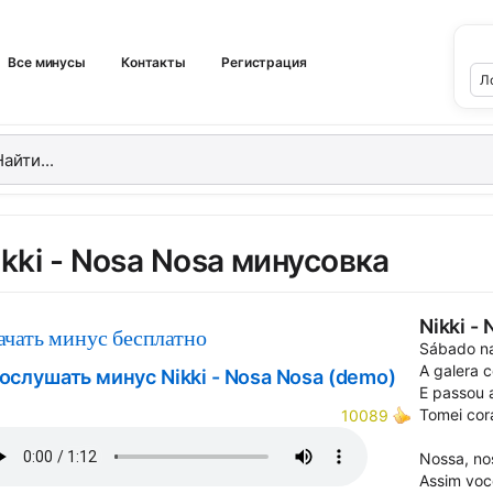
Все минусы
Контакты
Регистрация
ikki - Nosa Nosa минусовка
Nikki -
ачать минус бесплатно
Sábado n
A galera 
ослушать минус Nikki - Nosa Nosa (demo)
E passou 
Tomei cor
10089
Nossa, no
Assim vo