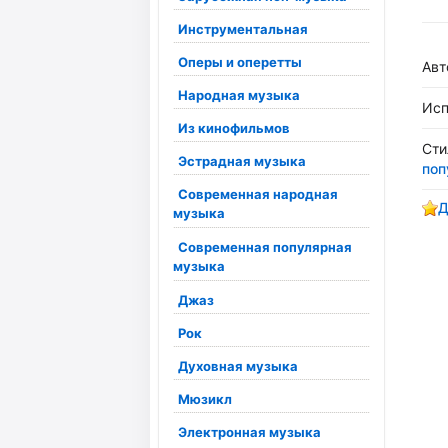
Инструментальная
Оперы и оперетты
Авт
Народная музыка
Исп
Из кинофильмов
Сти
Эстрадная музыка
поп
Современная народная
Д
музыка
Современная популярная
музыка
Джаз
Рок
Духовная музыка
Мюзикл
Электронная музыка