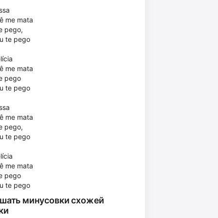
ssa
cê me mata
te pego,
 eu te pego
lícia
cê me mata
te pego
 eu te pego
ssa
cê me mata
te pego,
 eu te pego
lícia
cê me mata
te pego
 eu te pego
шать минусовки схожей
ки