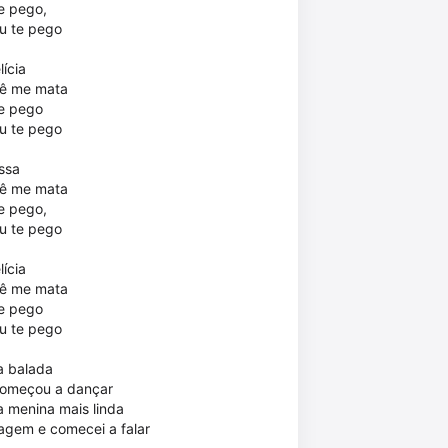
te pego,
 eu te pego
lícia
cê me mata
te pego
 eu te pego
ssa
cê me mata
te pego,
 eu te pego
lícia
cê me mata
te pego
 eu te pego
a balada
começou a dançar
a menina mais linda
agem e comecei a falar