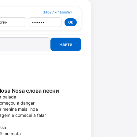
Забыли пароль?
 Nosa Nosa слова песни
a balada
começou a dançar
a menina mais linda
agem e comecei a falar
ssa
cê me mata