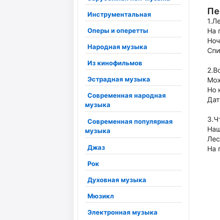
Пе
Инструментальная
1.Л
Оперы и оперетты
На 
Ноч
Народная музыка
Спи
Из кинофильмов
2.В
Эстрадная музыка
Мож
Но 
Современная народная
Дат
музыка
3.Ч
Современная популярная
Наш
музыка
Лес
Джаз
На 
Рок
Духовная музыка
Мюзикл
Электронная музыка