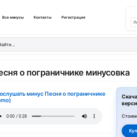
Все минусы
Контакты
Регистрация
есня о пограничнике минусовка
ослушать минус Песня о пограничнике
Скача
emo)
верси
Стоим