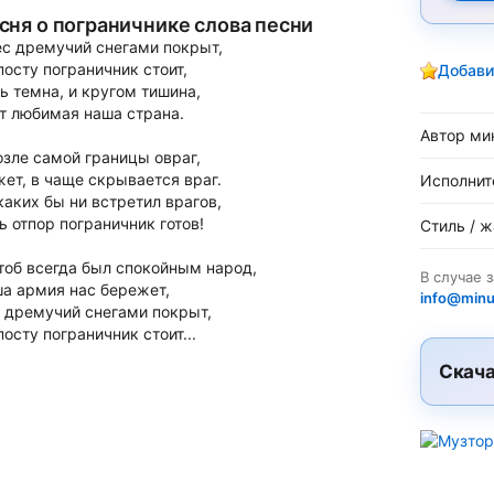
сня о пограничнике слова песни
ес дремучий снегами покрыт,
посту пограничник стоит,
Добави
ь темна, и кругом тишина,
т любимая наша страна.
Автор ми
озле самой границы овраг,
ет, в чаще скрывается враг.
Исполнит
каких бы ни встретил врагов,
ь отпор пограничник готов!
Стиль / 
тоб всегда был спокойным народ,
В случае 
а армия нас бережет,
info@minu
 дремучий снегами покрыт,
посту пограничник стоит...
Скача