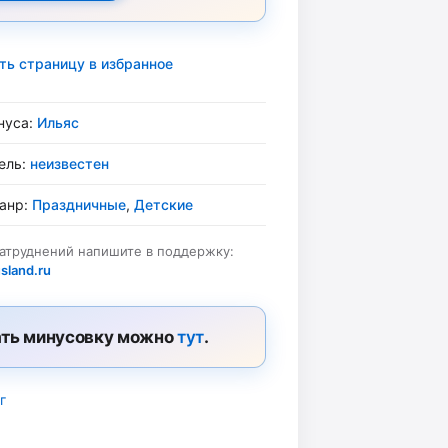
ть страницу в избранное
нуса:
Ильяс
ель:
неизвестен
жанр:
Праздничные
,
Детские
затруднений напишите в поддержку:
sland.ru
ть минусовку можно
тут
.