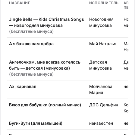
НАЗВАНИЕ
ИСПОЛНИТЕЛЬ
АВТО
ПЕСН
Jingle Bells — Kids Christmas Songs
Новогодняя
Ново
— новогодняя минусовка
минусовка
мину
(бесплатные минуса)
А я бажаю вам добра
Май Наталья
Май
Ната
Ангелочком, мне всегда хотелось
Детская
Детс
быть — детская (минусовка)
минусовка
мину
(бесплатные минуса)
Ах, карнавал
Молчанова
неиз
Мария
Блюз для бабушки (полный минус)
ДЭС Дельфин
Кост
Конс
Буги-Вуги (для малышей)
неизвестен
неиз