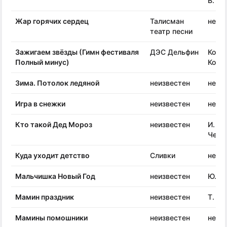
В.
Жар горячих сердец
Талисман
неиз
театр песни
Зажигаем звёзды (Гимн фестиваля
ДЭС Дельфин
Кост
Полный минус)
Конс
Зима. Потолок ледяной
неизвестен
неиз
Игра в снежки
неизвестен
неиз
Кто такой Дед Мороз
неизвестен
И.
Черн
Куда уходит детство
Сливки
неиз
Мальчишка Новый Год
неизвестен
Ю. Ч
Мамин праздник
неизвестен
Т. Во
Мамины помошники
неизвестен
неиз