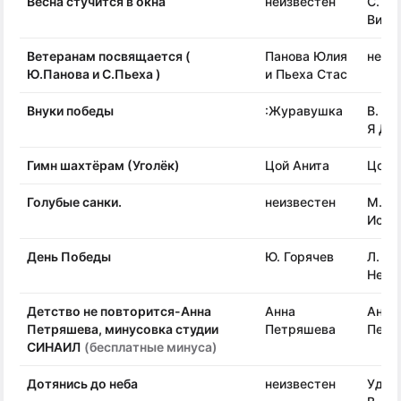
Весна стучится в окна
неизвестен
С.
Вигд
Ветеранам посвящается (
Панова Юлия
неиз
Ю.Панова и С.Пьеха )
и Пьеха Стас
Внуки победы
:Журавушка
В. Су
Я Ду
Гимн шахтёрам (Уголёк)
Цой Анита
Цой 
Голубые санки.
неизвестен
М.
Иорд
День Победы
Ю. Горячев
Л.
Некр
Детство не повторится-Анна
Анна
Анна
Петряшева, минусовка студии
Петряшева
Петр
СИНАИЛ
(бесплатные минуса)
Дотянись до неба
неизвестен
Удар