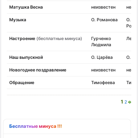
Матушка Весна
неизвестен
неиз
Музыка
О. Романова
О.
Рома
Настроение
(бесплатные минуса)
Гурченко
Лепин
Людмила
Наш выпускной
О. Царёва
О. Ц
Новогоднее поздравление
неизвестен
неиз
Обращение
Тимофеева
Тимо
1
2
Бесплатные минуса !!!