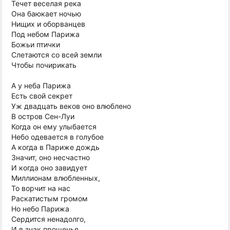
Течет веселая река
Она баюкает ночью
Нищих и оборванцев
Под небом Парижа
Божьи птички
Слетаются со всей земли
Чтобы почирикать
А у неба Парижа
Есть свой секрет
Уж двадцать веков оно влюблено
В остров Сен-Луи
Когда он ему улыбается
Небо одевается в голубое
А когда в Париже дождь
Значит, оно несчастно
И когда оно завидует
Миллионам влюбленных,
То ворчит на нас
Раскатистым громом
Но небо Парижа
Сердится ненадолго,
И в знак прощенья