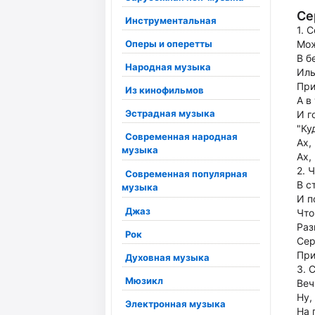
Се
Инструментальная
1. 
Оперы и оперетты
Мож
В б
Народная музыка
Иль
При
Из кинофильмов
А в
Эстрадная музыка
И г
"Ку
Современная народная
Ах,
музыка
Ах,
2. 
Современная популярная
В с
музыка
И п
Джаз
Что
Раз
Рок
Сер
При
Духовная музыка
3. 
Мюзикл
Веч
Ну,
Электронная музыка
На 