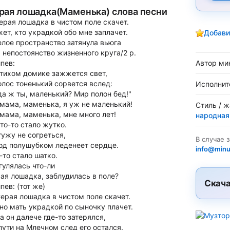
рая лошадка(Маменька) слова песни
Серая лошадка в чистом поле скачет.
ет, кто украдкой обо мне заплачет.
Добави
елое пространство затянула вьюга
 непостоянство жизненного круга/2 р.
пев:
Автор ми
 тихом домике зажжется свет,
олос тоненький сорвется вслед:
Исполнит
да ж ты, маленький? Мир полон бед!"
 мама, маменька, я уж не маленький!
Стиль / 
 мама, маменька, мне много лет!
народная
Что-то стало жутко.
тужу не согреться,
В случае 
од полушубком леденеет сердце.
info@minu
-то стало шатко.
гулялась что-ли
ая лошадка, заблудилась в поле?
Скача
пев: (тот же)
Серая лошадка в чистом поле скачет.
но мать украдкой по сыночку плачет.
 а он далече где-то затерялся,
пути на Млечном след его остался.