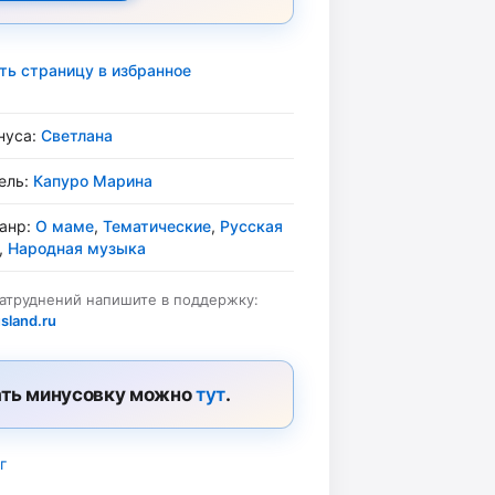
ть страницу в избранное
нуса:
Светлана
ель:
Капуро Марина
жанр:
О маме
,
Тематические
,
Русская
,
Народная музыка
затруднений напишите в поддержку:
sland.ru
ть минусовку можно
тут
.