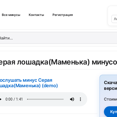
Все минусы
Контакты
Регистрация
ерая лошадка(Маменька) минусо
ослушать минус Серая
Скача
шадка(Маменька) (demo)
верси
Стоим