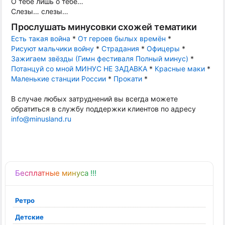
О тебе лишь о тебе…
Слезы… слезы…
Прослушать минусовки схожей тематики
Есть такая война
*
От героев былых времён
*
Рисуют мальчики войну
*
Страдания
*
Офицеры
*
Зажигаем звёзды (Гимн фестиваля Полный минус)
*
Потанцуй со мной МИНУС НЕ ЗАДАВКА
*
Красные маки
*
Маленькие станции России
*
Прокати
*
В случае любых затруднений вы всегда можете
обратиться в службу поддержки клиентов по адресу
info@minusland.ru
Бесплатные минуса !!!
Ретро
Детские