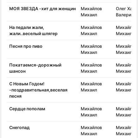
МОЯ ЗВЕЗДА -хит для женщин
Михайлов
Олег Хари
Михаил
Валерия 
На педали жали,
Михайлов
Михайлов
жали..веселый шлягер
Михаил
Михаил
Песня про пиво
Михайлов
Михайлов
Михаил
Михаил
Покатаемся-дорожный
Михайлов
Михайлов
шансон
Михаил
Михаил
С Новым Годом!
Михайлов
Михайлов
-поздравительная,веселая
Михаил
Михаил
песня
Сердце пополам
Михайлов
Михайлов
Михаил
Михаил
Снегопад
Михайлов
Михайлов
Михаил
Михаил