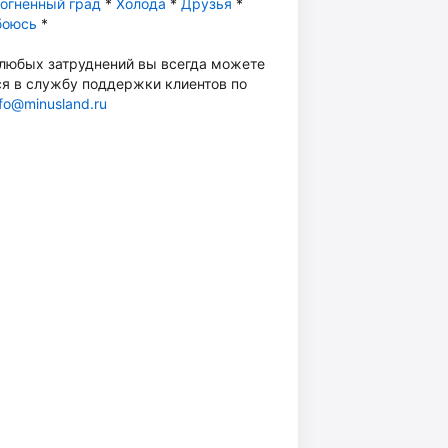
огненный град
*
Холода
*
Друзья
*
боюсь
*
 любых затруднений вы всегда можете
ся в службу поддержки клиентов по
nfo@minusland.ru