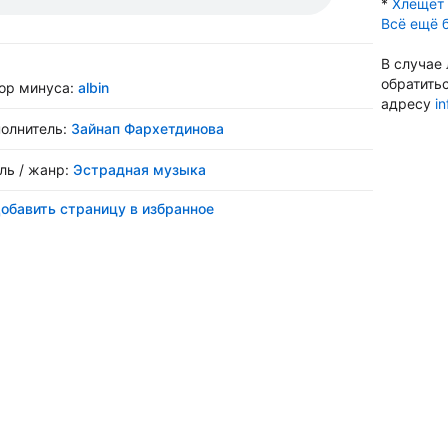
*
Хлещет 
Всё ещё 
В случае
обратить
ор минуса:
albin
адресу
i
олнитель:
Зайнап Фархетдинова
ль / жанр:
Эстрадная музыка
обавить страницу в избранное