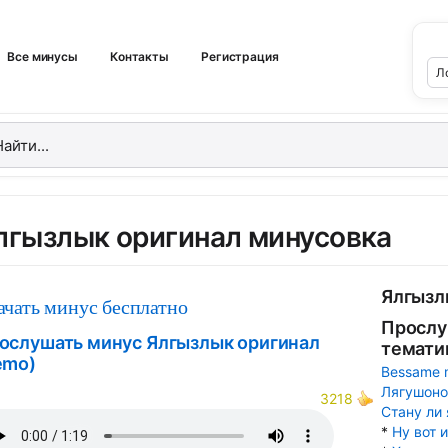
Все минусы
Контакты
Регистрация
лгызлык оригинал минусовка
Ялгызл
ачать минус бесплатно
Прослу
ослушать минус Ялгызлык оригинал
темати
emo)
Bessame 
Лягушоно
3218
Стану ли 
*
Ну вот 