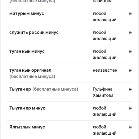
(бесплатные минуса)
назирова
матурым минус
любой
неиз
желающий
служить россии минус
любой
неиз
желающий
туган кын минус
любой
неиз
желающий
туган кын оригинал
неизвестен
неиз
(бесплатные минуса)
Тыуган ер
(бесплатные минуса)
Гульфина
неиз
Хамитова
Тыуган ер минус
любой
неиз
желающий
Ялгызлык минус
любой
неиз
желающий