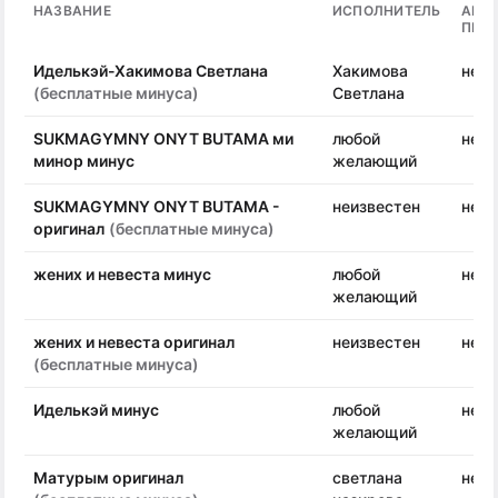
НАЗВАНИЕ
ИСПОЛНИТЕЛЬ
АВТ
ПЕС
Иделькэй-Хакимова Светлана
Хакимова
неиз
(бесплатные минуса)
Светлана
SUKMAGYMNY ONYT BUTAMA ми
любой
неиз
минор минус
желающий
SUKMAGYMNY ONYT BUTAMA -
неизвестен
неиз
оригинал
(бесплатные минуса)
жених и невеста минус
любой
неиз
желающий
жених и невеста оригинал
неизвестен
неиз
(бесплатные минуса)
Иделькэй минус
любой
неиз
желающий
Матурым оригинал
светлана
неиз