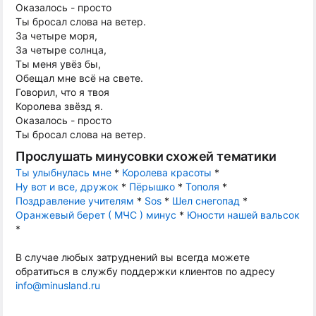
Оказалось - просто
Ты бросал слова на ветер.
За четыре моря,
За четыре солнца,
Ты меня увёз бы,
Обещал мне всё на свете.
Говорил, что я твоя
Королева звёзд я.
Оказалось - просто
Ты бросал слова на ветер.
Прослушать минусовки схожей тематики
Ты улыбнулась мне
*
Королева красоты
*
Ну вот и все, дружок
*
Пёрышко
*
Тополя
*
Поздравление учителям
*
Sos
*
Шел снегопад
*
Оранжевый берет ( МЧС ) минус
*
Юности нашей вальсок
*
В случае любых затруднений вы всегда можете
обратиться в службу поддержки клиентов по адресу
info@minusland.ru