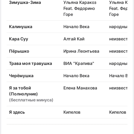
Зимушка-Зима
Ульяна Каракоз
Ульяна Кар
Feat. Федорино
Feat. Федор
Горе
Горе
Калинушка
Начало Века
народные
Кара Суу
Алтай Кай
неизвестен
Пёрышко
Ирина Леонтьева
неизвестен
Трава моя травушка
ВИА "Крапива"
народные
Черёмушка
Начало Века
Начало Век
Я за тобой
Елена Манахова
неизвестен
(Полнолуние)
(бесплатные минуса)
Я здесь
Кипелов
Кипелов