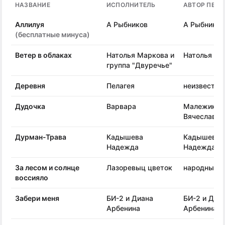
НАЗВАНИЕ
ИСПОЛНИТЕЛЬ
АВТОР ПЕСН
Аллилуя
А Рыбников
А Рыбников
(бесплатные минуса)
Ветер в облаках
Натолья Маркова и
Натолья Ма
группа "Двуречье"
Деревня
Пелагея
неизвестен
Дудочка
Варвара
Малежик
Вячеслав
Дурман-Трава
Кадышева
Кадышева
Надежда
Надежда
За лесом и солнце
Лазоревыц цветок
народные
воссияло
Забери меня
БИ-2 и Диана
БИ-2 и Диа
Арбенина
Арбенина