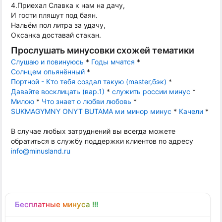
4.Приехал Славка к нам на дачу,
И гости пляшут под баян.
Нальём пол литра за удачу,
Оксанка доставай стакан.
Прослушать минусовки схожей тематики
Слушаю и повинуюсь
*
Годы мчатся
*
Солнцем опьянённый
*
Портной - Кто тебя создал такую (master,бэк)
*
Давайте восклицать (вар.1)
*
служить россии минус
*
Милою
*
Что знает о любви любовь
*
SUKMAGYMNY ONYT BUTAMA ми минор минус
*
Качели
*
В случае любых затруднений вы всегда можете
обратиться в службу поддержки клиентов по адресу
info@minusland.ru
Бесплатные минуса !!!