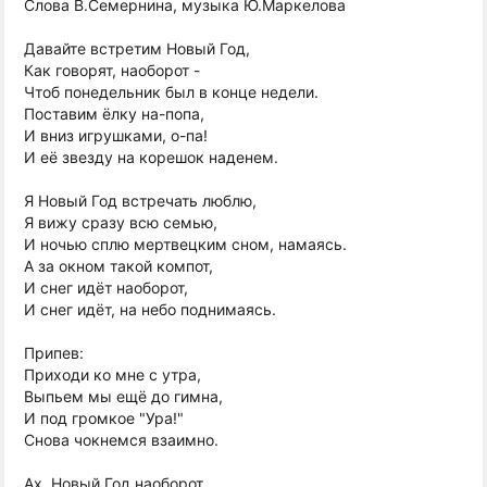
Слова В.Семернина, музыка Ю.Маркелова
Давайте встретим Новый Год,
Как говорят, наоборот -
Чтоб понедельник был в конце недели.
Поставим ёлку на-попа,
И вниз игрушками, о-па!
И её звезду на корешок наденем.
Я Новый Год встречать люблю,
Я вижу сразу всю семью,
И ночью сплю мертвецким сном, намаясь.
А за окном такой компот,
И снег идёт наоборот,
И снег идёт, на небо поднимаясь.
Припев:
Приходи ко мне с утра,
Выпьем мы ещё до гимна,
И под громкое "Ура!"
Снова чокнемся взаимно.
Ах, Новый Год наоборот,