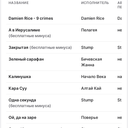
НАЗВАНИЕ
ИСПОЛНИТЕЛЬ
АВТО
ПЕСН
Damien Rice - 9 crimes
Damien Rice
Damie
А в Иерусалиме
Пелагея
неиз
(бесплатные минуса)
Закрытая
(бесплатные минуса)
Stump
Stum
Зеленый сарафан
Бичевская
неиз
Жанна
Калинушка
Начало Века
наро
Кара Суу
Алтай Кай
неиз
Одна секунда
Stump
Stum
(бесплатные минуса)
Ой, да на заре
Поверье
неиз