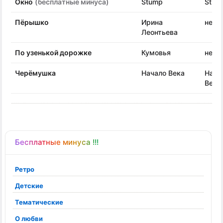
Окно
(бесплатные минуса)
Stump
Stum
Пёрышко
Ирина
неиз
Леонтьева
По узенькой дорожке
Кумовья
неиз
Черёмушка
Начало Века
Нача
Века
Бесплатные минуса !!!
Ретро
Детские
Тематические
О любви